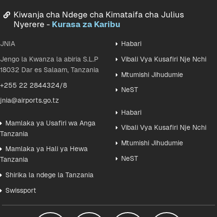
Kiwanja cha Ndege cha Kimataifa cha Julius
Nyerere -
Kurasa za Karibu
JNIA
Habari
Jengo la Kwanza la abiria S.L.P
Vibali Vya Kusafiri Nje Nchi
18032 Dar es Salaam, Tanzania
Mtumishi Jihudumie
+255 22 2844324/8
NeST
jnia@airports.go.tz
Habari
Mamlaka ya Usafiri wa Anga
Vibali Vya Kusafiri Nje Nchi
Tanzania
Mtumishi Jihudumie
Mamlaka ya Hali ya Hewa
NeST
Tanzania
Shirika la ndege la Tanzania
Swissport